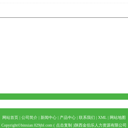
网站首页
|
公司简介
|
新闻中心
|
产品中心
|
联系我们
|
XML
|
网站地图
Copyright©
binxian.029jbl.com
(
点击复制
)陕西金伯乐人力资源有限公司