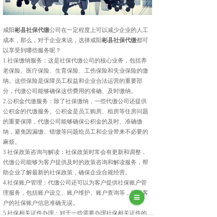
咸阳
彬县社保代缴
公司在一定程度上可以减少企业的人工
成本，那么，对于企业来说，选择咸阳
彬县社保代缴
都可
以享受到哪些服务呢？
1.社保缴纳服务：这是社保代缴公司的核心业务，包括养
老保险、医疗保险、生育保险、工伤保险和失业保险的缴
纳。这些保险是保障员工权益和企业合法运营的重要部
分，代缴公司能够确保这些费用的准确、及时缴纳。
2.公积金代缴服务：除了社保缴纳，一些代缴公司还提供
公积金的代缴服务。公积金是员工购房、租房等住房问题
的重要保障，代缴公司能够确保公积金的及时、准确缴
纳，避免因漏缴、错缴等问题给员工和企业带来不必要的
麻烦。
3.社保政策咨询与解读：社保政策时常会有更新和调整，
代缴公司能够为客户提供及时的政策咨询和解读服务，帮
助企业了解最新的社保政策，确保企业合规经营。
4.社保账户管理：代缴公司还可以为客户提供社保账户管
理服务，包括账户设立、账户维护、账户查询等，确保客
户的社保账户信息准确无误。
5.社保相关证件办理：对于一些需要办理社保相关证件的