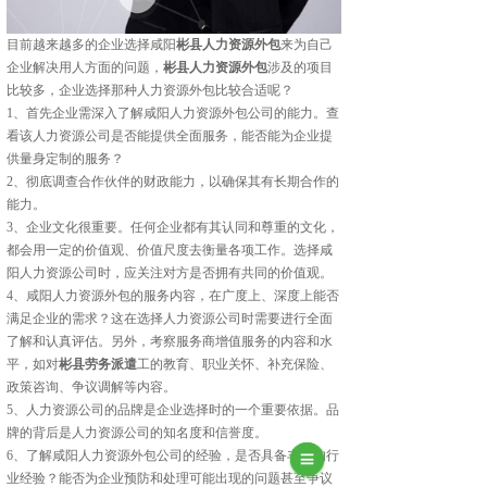
目前越来越多的企业选择咸阳
彬县人力资源外包
来为自己
企业解决用人方面的问题，
彬县人力资源外包
涉及的项目
比较多，企业选择那种人力资源外包比较合适呢？
1、首先企业需深入了解咸阳人力资源外包公司的能力。查
看该人力资源公司是否能提供全面服务，能否能为企业提
供量身定制的服务？
2、彻底调查合作伙伴的财政能力，以确保其有长期合作的
能力。
3、企业文化很重要。任何企业都有其认同和尊重的文化，
都会用一定的价值观、价值尺度去衡量各项工作。选择咸
阳人力资源公司时，应关注对方是否拥有共同的价值观。
4、咸阳人力资源外包的服务内容，在广度上、深度上能否
满足企业的需求？这在选择人力资源公司时需要进行全面
了解和认真评估。另外，考察服务商增值服务的内容和水
平，如对
彬县劳务派遣
工的教育、职业关怀、补充保险、
政策咨询、争议调解等内容。
5、人力资源公司的品牌是企业选择时的一个重要依据。品
牌的背后是人力资源公司的知名度和信誉度。
6、了解咸阳人力资源外包公司的经验，是否具备丰富的行
业经验？能否为企业预防和处理可能出现的问题甚至争议