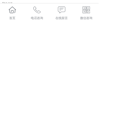
和纠纷。
以上都是选择咸阳人力资源外包公司时可以参考的方面。
首页
电话咨询
在线留言
微信咨询
彬县人力资源外包口碑怎么样？彬县劳务派遣哪里好？彬
县劳务外包找哪家？陕西金伯乐人力资源有限公司专业从
事彬县人力资源外包,彬县劳务派遣,彬县劳务外包,彬县社
保代缴,
相关标签：
咸阳人力资源外包
,
咸阳人力资源公司
,
咸阳人力
外包服务
,
上一条：
哪些因素影响彬县劳务派遣费用
下一条：
如何选择一家靠谱的彬县社保代办公司
365系统