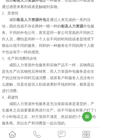
咸阳
彬县人力资源外包
是一种服务，但是我们不能直接
通过感受来看到或者是触碰到实物。
2、异质性
咸阳
彬县人力资源外包
是通过人来完成的一系列活
动，因此也就不存在两种一模一样的
彬县人力资源
外包服
务。不同的外包公司，甚至是同一家公司里面的不同的工
作人员，哪怕是同样一个人在不同的时间段或者是情境下
都会出现不同的服务。同样的一种服务在不同的两个人眼
中也会有不一样的感觉。
3、生产和消费同步性
咸阳人力资源外包服务和实物产品不一样，实物商品
是先生产出实物然后再销售，而人力资源外包服务是在生
产的过程当中同时完成消费，就算客户和服务人员没有什
么接触，但是在提供入职或者离职手续的时候，都算是在
进行消费。
4、易逝性
咸阳人力资源外包服务是无法保留或者是退货的，产
生服务之后就要重新再进行生产。你不可能在和客户打了1
个小时电话之后，对方觉得不满意，然后就把1个小时还给
服务商。所以生产和消费是一起出现的。
以上就是咸阳人力资源外包服务的四个主要特点，希望能
够帮助大家对这一服务方式有更多的了解。