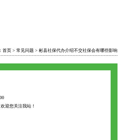
：
首页
>
常见问题
>
彬县社保代办介绍不交社保会有哪些影响
00
，欢迎您关注我站！