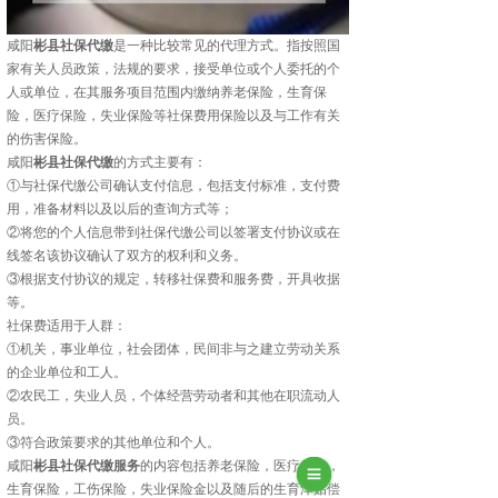
咸阳
彬县社保代缴
是一种比较常见的代理方式。指按照国
家有关人员政策，法规的要求，接受单位或个人委托的个
人或单位，在其服务项目范围内缴纳养老保险，生育保
险，医疗保险，失业保险等社保费用保险以及与工作有关
的伤害保险。
咸阳
彬县社保代缴
的方式主要有：
①与社保代缴公司确认支付信息，包括支付标准，支付费
用，准备材料以及以后的查询方式等；
②将您的个人信息带到社保代缴公司以签署支付协议或在
线签名该协议确认了双方的权利和义务。
③根据支付协议的规定，转移社保费和服务费，开具收据
等。
社保费适用于人群：
①机关，事业单位，社会团体，民间非与之建立劳动关系
的企业单位和工人。
②农民工，失业人员，个体经营劳动者和其他在职流动人
员。
③符合政策要求的其他单位和个人。
咸阳
彬县社保代缴服务
的内容包括养老保险，医疗保险，
生育保险，工伤保险，失业保险金以及随后的生育津贴偿