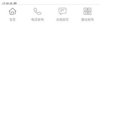
还服务费。
彬县人力资源外包口碑怎么样？彬县劳务派遣哪里好？彬
县劳务外包找哪家？陕西金伯乐人力资源有限公司专业从
首页
电话咨询
在线留言
微信咨询
事彬县人力资源外包,彬县劳务派遣,彬县劳务外包,彬县社
保代缴,
相关标签：
咸阳社保代缴
,
咸阳社保代办
,
咸阳人力资源外
包
,
上一条：
彬县人力资源外包可以为企业解决哪些方面的问
题
下一条：
企业进行彬县劳务外包应该注意哪些
365系统