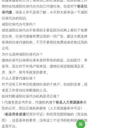
在越来越多的人为了保障自己的社保权益，在辞职换工作
期间会找咸阳社保代办为自己代缴社保。但是对于
彬县社
保代缴
，很多人并不是很了解，今天和大家来说一下咸阳
社保代办的知识。
咸阳社保代办可靠吗？
感觉咸阳社保代办不靠谱的主要是因为在网上看到了免费
交社保、社保代缴服务费过高的一些广告。建议大家选择
靠谱的社保代缴机构，千万不要相信免费或者价格过高的
公司。
为什么选择咸阳社保代办？
缴纳社保可以保障社保本身所带有的权益，比如医疗、养
老等。其次对于外地户籍来说，缴纳社保还能能满足买
房、落户、摇号等政策的要求。
什么人需要代缴社保？
对于没有工作单位给缴纳社保的个体户、自由职业者，或
者是工作变动社保断缴的人员。
如何判断咸阳社保代办机构是否正规？
1.代缴资质证书齐全，代缴机构属于
彬县人力资源服务
类
型的公司，所以正规机构都有《人力资源服务许可证》、
《
彬县劳务派遣
经营许可证》和经营范围明确的《营业执
照》，这是基本的要求，没有这三个证书的机构就有可能
是黑平台。