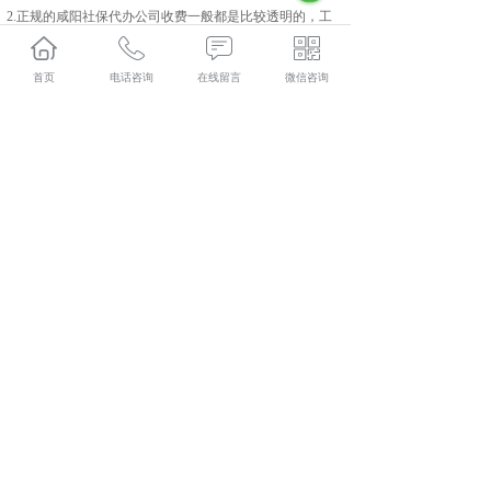
2.正规的咸阳社保代办公司收费一般都是比较透明的，工
作人员的报价和官网公示的费用报价一致，这样说明代缴
公司收费规范。
首页
电话咨询
在线留言
微信咨询
3.公司地址正规！这一点非常重要，正规的公司工作场所
固定，一般都在写字楼里面，而黑公司一般都是街边小
店。
彬县人力资源外包口碑怎么样？彬县劳务派遣哪里好？彬
县劳务外包找哪家？陕西金伯乐人力资源有限公司专业从
事彬县人力资源外包,彬县劳务派遣,彬县劳务外包,彬县社
保代缴,
相关标签：
咸阳社保代办
,
社保代缴公司
,
咸阳社保代缴
,
上一条：
彬县劳务派遣的作用
下一条：
彬县社保代缴安全可靠吗
365系统