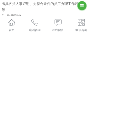
出具各类人事证明、为符合条件的员工办理工作居住证
等；
7、政策咨询
提供政府关系人力资源劳动关系政策法规的咨询服务。
以上就是咸阳人力资源外包常见服务项目，具体内容可来
首页
电话咨询
在线留言
微信咨询
电咨询我们。
彬县人力资源外包口碑怎么样？彬县劳务派遣哪里好？彬
县劳务外包找哪家？陕西金伯乐人力资源有限公司专业从
事彬县人力资源外包,彬县劳务派遣,彬县劳务外包,彬县社
保代缴,
相关标签：
咸阳人力资源外包
,
力资源外包电话
,
咸阳人力资
源外包价格
,
上一条：
如何选择彬县社保代办
下一条：
彬县劳务外包需要注意哪些
365系统