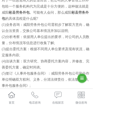
对于一些急需用人的企业而言，把公司的人事管理工作外
包给一个服务机构代为完成是十分方便的，这种做法就是
咸阳
彬县劳务外包
。可能有人会问，那么咸阳
彬县劳务外
包
的具体流程是什么呢?
(1)业务咨询：咸阳劳务外包公司需初步了解双方意向，确
认合法资质，交换公司基本情况并加以说明;
(2)分析考察：依据用人单位提出的要求，对公司的人员数
量，分布情况等信息进行收集了解;
(3)提出委托方案：根据不同用人单位要求及现有状况，确
定服务内容;
(4)洽谈方案：双方研究、协商委托方案内容，并修改、完
善委托方案，确定时间表;
(5)签订《人事外包服务合同》：咸阳劳务外包公司和合作
单位明确双方权利、义务，分清法律责任，依法签订《人
事外包服务合同》;
(6)履行合同、提供服务：严格执行《人事外包服务合同》
之各项约定。
首页
电话咨询
在线留言
微信咨询
彬县人力资源外包口碑怎么样？彬县劳务派遣哪里好？彬
县劳务外包找哪家？陕西金伯乐人力资源有限公司专业从
事彬县人力资源外包,彬县劳务派遣,彬县劳务外包,彬县社
保代缴,