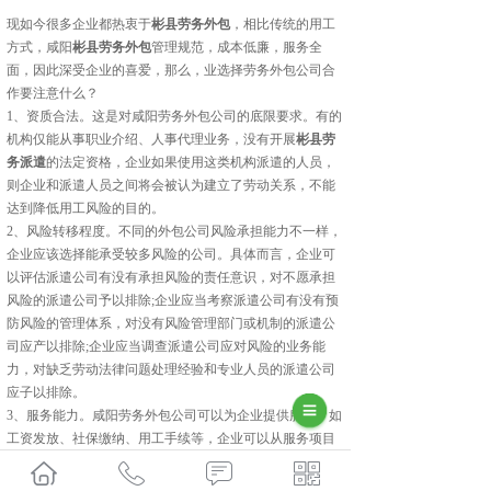
现如今很多企业都热衷于
彬县劳务外包
，相比传统的用工
方式，咸阳
彬县劳务外包
管理规范，成本低廉，服务全
面，因此深受企业的喜爱，那么，业选择劳务外包公司合
作要注意什么？
1、资质合法。这是对咸阳劳务外包公司的底限要求。有的
机构仅能从事职业介绍、人事代理业务，没有开展
彬县劳
务派遣
的法定资格，企业如果使用这类机构派遣的人员，
则企业和派遣人员之间将会被认为建立了劳动关系，不能
达到降低用工风险的目的。
2、风险转移程度。不同的外包公司风险承担能力不一样，
企业应该选择能承受较多风险的公司。具体而言，企业可
以评估派遣公司有没有承担风险的责任意识，对不愿承担
风险的派遣公司予以排除;企业应当考察派遣公司有没有预
防风险的管理体系，对没有风险管理部门或机制的派遣公
司应产以排除;企业应当调查派遣公司应对风险的业务能
力，对缺乏劳动法律问题处理经验和专业人员的派遣公司
应子以排除。
3、服务能力。咸阳劳务外包公司可以为企业提供服务，如
工资发放、社保缴纳、用工手续等，企业可以从服务项目
种类、服务网络分布、服务规模人小、服务水平高低、服
务品牌知名程度等方面进行评估：企业在使用劳务外包时