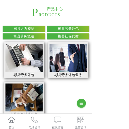
P
产品中心
RODUCTS
彬县人力资源
彬县劳务外包
彬县劳务派遣
彬县社保代缴
彬县劳务外包
彬县劳务外包业务
彬县劳务派遣外包
首页
电话咨询
在线留言
微信咨询