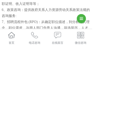
职证明、收入证明等等；
6、政策咨询：提供政府关系人力资源劳动关系政策法规的
咨询服务:
7、招聘流程外包 (RPO)：从确定职位描述，到分析用人理
念、职位需求、与用人部门负责人沟通，筛选简历，人才
测评，面试到录用通知，直至候选人报到的所有环节，提
供“起点到终点”的一站式服务
首页
电话咨询
在线留言
微信咨询
8、猎头服务：为企业搜寻和推荐高级人才，为企业发展注
入源源不断的动力。
彬县人力资源外包口碑怎么样？彬县劳务派遣哪里好？彬
县劳务外包找哪家？陕西金伯乐人力资源有限公司专业从
事彬县人力资源外包,彬县劳务派遣,彬县劳务外包,彬县社
保代缴,
相关标签：
咸阳人力资源外包
,
咸阳劳务派遣
,
咸阳劳务外
包
,
咸阳社保代缴
,
上一条：
企业选择彬县人力资源外包的理由
下一条：
如何选择彬县劳务外包公司