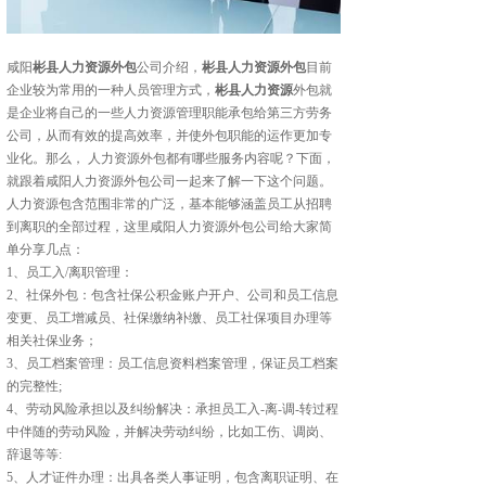
咸阳
彬县人力资源外包
公司介绍，
彬县人力资源外包
目前
企业较为常用的一种人员管理方式，
彬县人力资源
外包就
是企业将自己的一些人力资源管理职能承包给第三方劳务
公司，从而有效的提高效率，并使外包职能的运作更加专
业化。那么， 人力资源外包都有哪些服务内容呢？下面，
就跟着咸阳人力资源外包公司一起来了解一下这个问题。
人力资源包含范围非常的广泛，基本能够涵盖员工从招聘
到离职的全部过程，这里咸阳人力资源外包公司给大家简
单分享几点：
1、员工入/离职管理：
2、社保外包：包含社保公积金账户开户、公司和员工信息
变更、员工增减员、社保缴纳补缴、员工社保项目办理等
相关社保业务；
3、员工档案管理：员工信息资料档案管理，保证员工档案
的完整性;
4、劳动风险承担以及纠纷解决：承担员工入-离-调-转过程
中伴随的劳动风险，并解决劳动纠纷，比如工伤、调岗、
辞退等等:
5、人才证件办理：出具各类人事证明，包含离职证明、在