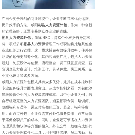
在当今竞争激烈的商业环境中，企业不断寻求优化运营、
提升效率的方法。咸阳
彬县人力资源外包
，作为一种创新
的管理策略，正逐渐受到众多企业的青睐。
彬县人力资源外包
，简称 HRO，是指企业根据自身需求，
将一项或多项
彬县人力资源
管理工作或职能委托给其他企
业或组织进行管理。这一模式旨在有效提升效率，使外包
职能的运作更加专业化。其内容涵盖广泛，包括人力资源
规划、制度设计与创新、流程整合、员工满意度调查、薪
资调查及方案设计、培训工作、劳动仲裁、员工关系、企
业文化设计等诸多方面。
咸阳人力资源外包模式具有众多优势，尤其在成本控制和
专业服务提升方面表现突出。从成本控制来看，外包能够
显著降低企业的人力资源管理成本。以中小企业为例，若
自行组建完整的人力资源团队，涵盖招聘专员、培训师、
薪酬福利专员等，需支付高额的工资、奖金、福利等费
用。而通过外包，企业仅需支付外包服务费用，通常远低
于雇佣全职员工的成本。同时，企业还可节省在人力资源
管理系统和软件等方面的投入。外包公司一般拥有成熟的
人力资源管理软件和工具，用于招聘管理、员工考勤、薪