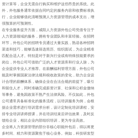
资计算等，企业无需自行购买和维护这些昂贵的系统。此
外，外包服务通常依据合同约定的服务内容和收费标准执
行，企业能够借此清晰预测人力资源管理的成本支出，增
强预算的可预测性。
在专业服务提升方面，咸阳人力资源外包公司凭借专注于
人力资源领域的服务，拥有专业团队和丰富经验。在招聘
环节，外包公司的招聘专员通过大量实践，熟谙各种招聘
渠道和技巧，能够迅速筛选简历、组织面试，为企业精准
匹配合适人才。特别是对于新兴行业或有特殊技能要求的
岗位，外包公司可借助广泛的人才资源库和行业人脉，为
企业提供专业人才推荐。在薪酬福利管理方面，外包公司
能及时掌握国家法律法规和税收政策的变化，助力企业设
计合理的薪酬体系，确保企业在合法合规的前提下，吸引
和留住人才，同时准确完成薪资计算、社保和公积金缴纳
等事务，避免因政策不熟产生法律风险。不仅如此，外包
公司通常具备标准化的服务流程，以培训服务为例，会根
据企业需求进行培训需求分析，设计定制化培训课程，安
排专业培训讲师授课，并在培训结束后评估效果，及时反
馈给企业，相比企业内部组织培训，更为专业高效。
企业将人力资源管理的部分非核心职能外包后，得以将更
多时间、精力和资源聚焦于核心业务。例如，科技研发型