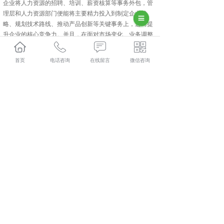
企业将人力资源的招聘、培训、薪资核算等事务外包，管
理层和人力资源部门便能将主要精力投入到制定企业战
略、规划技术路线、推动产品创新等关键事务上，进而提
升企业的核心竞争力。并且，在面对市场变化、业务调整
或企业规模扩张收缩时，人力资源外包赋予企业更强的灵
活性和适应性。当企业需快速开拓新市场、大量招聘销售
首页
电话咨询
在线留言
微信咨询
人员，或业务萎缩需要裁员时，外包公司能够迅速响应，
提供支持与协助，减轻企业在人力资源管理方面的负担，
使企业快速适应市场环境变化。
咸阳人力资源外包为企业提供了一种优化人力资源管理、
提升企业竞争力的有效途径。通过合理运用这一策略，企
业能够在降低成本、获取专业服务的同时，更加专注于核
心业务的发展，灵活应对市场变化，在激烈的市场竞争中
占据优势。然而，企业在决定实施人力资源外包时，务必
充分权衡利弊，谨慎选择与实施，以确保这一策略能够为
企业带来价值。
彬县人力资源外包口碑怎么样？彬县劳务派遣哪里好？彬
县劳务外包找哪家？陕西金伯乐人力资源有限公司专业从
事彬县人力资源外包,彬县劳务派遣,彬县劳务外包,彬县社
保代缴,
相关标签：
咸阳人力资源外包
,
咸阳社保代缴
,
咸阳劳务派