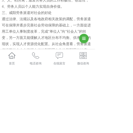
3、人、档分离，激发劳务人员的工作积极性、创造性；
4、劳务人员以个人能力实现自身价值。
三、咸阳劳务派遣对社会的好处
通过法律、法规以及各地政府相关政策的调配，劳务派遣
可在保障并逐步完善社会劳动保障的基础上，一方面促进
用工单位人事制度改革，完成“单位人”向“社会人”的转
变，另一方面又能缓解人才地区分布不均衡、供求矛盾的
现状，实现人才资源优化配置。从社会角度看，劳务派遣
促进了社会人力资源由粗放型配置向集约型配置的转变。
劳务派遣类型
1、完全派遣：由派遣公司承担一整套员工派遣服务工作，
首页
电话咨询
在线留言
微信咨询
包括人才招募、选拔、培训、绩效评价、报酬和福利、安
全和健康等。
2、转移派遣：有劳务派遣需要的企业自行招募、选拔、培
训人员，再由派遣公司与员工签订《劳动合同》，并由派
遣公司负责员工的报酬、福利、绩效评估、处理劳动纠纷
等事务。
3、减员派遣：企业对自行招募或者已雇佣的员工，将其雇
主身份转移至派遣公司。
4、试用派遣：用人单位在试用期间将新员工转至派遣公
司，然后以派遣的形式试用。
5、短期派遣：用人单位与劳务派遣机构共同约定一个时间