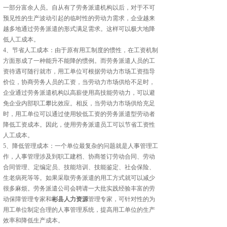
一部分富余人员。自从有了劳务派遣机构以后，对于不可
预见性的生产波动引起的临时性的劳动力需求，企业越来
越多地通过劳务派遣的形式满足需求。这样可以极大地降
低人工成本。
4、节省人工成本：由于原有用工制度的惯性，在工资机制
方面形成了一种能升不能降的惯例。而劳务派遣人员的工
资待遇可随行就市，用工单位可根据劳动力市场工资指导
价位，协商劳务人员的工资，当劳动力市场供给不足时，
企业通过劳务派遣机构以高薪使用高技能劳动力，可以避
免企业内部职工攀比效应。相反，当劳动力市场供给充足
时，用工单位可以通过使用较低工资的劳务派遣型劳动者
降低工资成本。因此，使用劳务派遣员工可以节省工资性
人工成本。
5、降低管理成本：一个单位最复杂的问题就是人事管理工
作，人事管理涉及到职工建档、协商签订劳动合同、劳动
合同管理、定编定员、技能培训、技能鉴定、社会保险、
生老病死等等。如果采取劳务派遣的用工方式就可以减少
很多麻烦。劳务派遣公司会聘请一大批实践经验丰富的劳
动保障管理专家和
彬县人力资源
管理专家，可针对性的为
用工单位制定合理的人事管理系统，提高用工单位的生产
效率和降低生产成本。