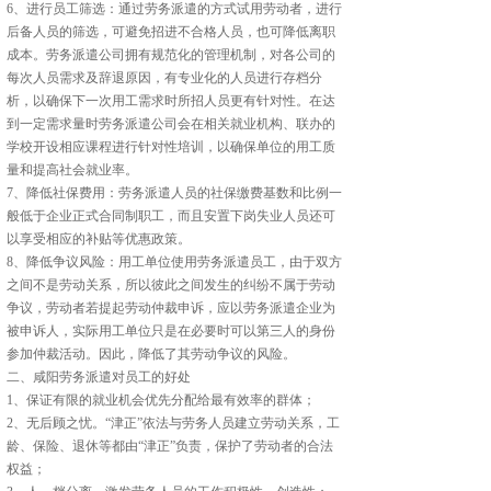
6、进行员工筛选：通过劳务派遣的方式试用劳动者，进行
后备人员的筛选，可避免招进不合格人员，也可降低离职
成本。劳务派遣公司拥有规范化的管理机制，对各公司的
每次人员需求及辞退原因，有专业化的人员进行存档分
析，以确保下一次用工需求时所招人员更有针对性。在达
到一定需求量时劳务派遣公司会在相关就业机构、联办的
学校开设相应课程进行针对性培训，以确保单位的用工质
量和提高社会就业率。
7、降低社保费用：劳务派遣人员的社保缴费基数和比例一
般低于企业正式合同制职工，而且安置下岗失业人员还可
以享受相应的补贴等优惠政策。
8、降低争议风险：用工单位使用劳务派遣员工，由于双方
之间不是劳动关系，所以彼此之间发生的纠纷不属于劳动
争议，劳动者若提起劳动仲裁申诉，应以劳务派遣企业为
被申诉人，实际用工单位只是在必要时可以第三人的身份
参加仲裁活动。因此，降低了其劳动争议的风险。
二、咸阳劳务派遣对员工的好处
1、保证有限的就业机会优先分配给最有效率的群体；
2、无后顾之忧。“津正”依法与劳务人员建立劳动关系，工
龄、保险、退休等都由“津正”负责，保护了劳动者的合法
权益；