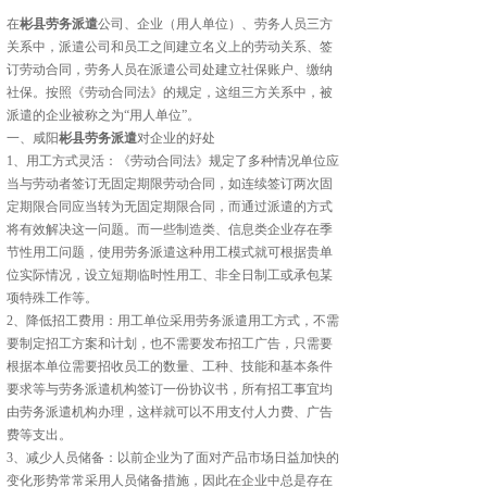
在
彬县劳务派遣
公司、企业（用人单位）、劳务人员三方
关系中，派遣公司和员工之间建立名义上的劳动关系、签
订劳动合同，劳务人员在派遣公司处建立社保账户、缴纳
社保。按照《劳动合同法》的规定，这组三方关系中，被
派遣的企业被称之为“用人单位”。
一、咸阳
彬县劳务派遣
对企业的好处
1、用工方式灵活：《劳动合同法》规定了多种情况单位应
当与劳动者签订无固定期限劳动合同，如连续签订两次固
定期限合同应当转为无固定期限合同，而通过派遣的方式
将有效解决这一问题。而一些制造类、信息类企业存在季
节性用工问题，使用劳务派遣这种用工模式就可根据贵单
位实际情况，设立短期临时性用工、非全日制工或承包某
项特殊工作等。
2、降低招工费用：用工单位采用劳务派遣用工方式，不需
要制定招工方案和计划，也不需要发布招工广告，只需要
根据本单位需要招收员工的数量、工种、技能和基本条件
要求等与劳务派遣机构签订一份协议书，所有招工事宜均
由劳务派遣机构办理，这样就可以不用支付人力费、广告
费等支出。
3、减少人员储备：以前企业为了面对产品市场日益加快的
变化形势常常采用人员储备措施，因此在企业中总是存在