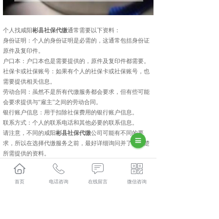
个人找咸阳
彬县社保代缴
通常需要以下资料：
身份证明：个人的身份证明是必需的，这通常包括身份证
原件及复印件。
户口本：户口本也是需要提供的，原件及复印件都需要。
社保卡或社保账号：如果有个人的社保卡或社保账号，也
需要提供相关信息。
劳动合同：虽然不是所有代缴服务都会要求，但有些可能
会要求提供与“雇主”之间的劳动合同。
银行账户信息：用于扣除社保费用的银行账户信息。
联系方式：个人的联系电话和其他必要的联系信息。
请注意，不同的咸阳
彬县社保代缴
公司可能有不同的要
求，所以在选择代缴服务之前，最好详细询问并了解清楚
所需提供的资料。
彬县人力资源外包口碑怎么样？彬县劳务派遣哪里好？彬
县劳务外包找哪家？陕西金伯乐人力资源有限公司专业从
首页
电话咨询
在线留言
微信咨询
事彬县人力资源外包,彬县劳务派遣,彬县劳务外包,彬县社
保代缴,
相关标签：
咸阳社保代缴
,
咸阳人力资源外包
,
咸阳劳务派