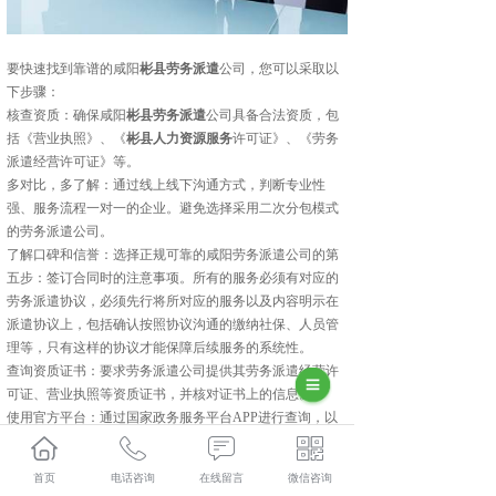
要快速找到靠谱的咸阳
彬县劳务派遣
公司，您可以采取以
下步骤：
核查资质：确保咸阳
彬县劳务派遣
公司具备合法资质，包
括《营业执照》、《
彬县人力资源服务
许可证》、《劳务
派遣经营许可证》等。
多对比，多了解：通过线上线下沟通方式，判断专业性
强、服务流程一对一的企业。避免选择采用二次分包模式
的劳务派遣公司。
了解口碑和信誉：选择正规可靠的咸阳劳务派遣公司的第
五步：签订合同时的注意事项。所有的服务必须有对应的
劳务派遣协议，必须先行将所对应的服务以及内容明示在
派遣协议上，包括确认按照协议沟通的缴纳社保、人员管
理等，只有这样的协议才能保障后续服务的系统性。
查询资质证书：要求劳务派遣公司提供其劳务派遣经营许
可证、营业执照等资质证书，并核对证书上的信息。
使用官方平台：通过国家政务服务平台APP进行查询，以
验证咸阳劳务派遣公司的正规性。
彬县人力资源外包口碑怎么样？彬县劳务派遣哪里好？彬
首页
电话咨询
在线留言
微信咨询
县劳务外包找哪家？陕西金伯乐人力资源有限公司专业从