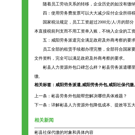
随着员工劳动关系的转移，企业历史的如没有缴
四：使用劳务费发票可以大大减少应付企业所得
国家税法规定，员工工资超过2000元/人/月的
本直接税前列支而不用工资单入账，不纳入企业的工
五：咸阳劳务派遣完全满足政府及外商考察的要
员工全部的租赁手续都办理完整，全部符合国家
文件资料，完全可以满足政府及外商考察的要求。
彬县人力资源外包口碑怎么样？彬县劳务派遣哪里
缴,
相关标签：
咸阳劳务派遣
,
咸阳劳务外包
,
咸阳社保代缴
,
上一条：
彬县劳务外包能帮您解决哪些具体难题？
下一条：
详解彬县人力资源外包降低成本、提效等五
相关新闻
彬县社保代缴的对象和具体内容