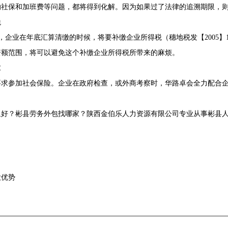
纳社保和加班费等问题，都将得到化解。因为如果过了法律的追溯期限，
税
部分，企业在年底汇算清缴的时候，将要补缴企业所得税（穗地税发【2005
资额范围，将可以避免这个补缴企业所得税所带来的麻烦。
求
要求参加社会保险。企业在政府检查，或外商考察时，华路卓会全力配合
好？彬县劳务外包找哪家？陕西金伯乐人力资源有限公司专业从事彬县人力
大优势