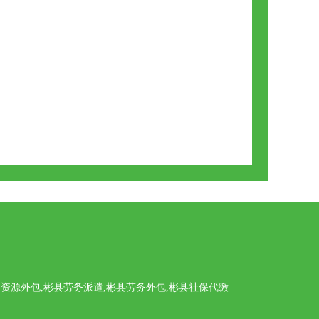
源外包,彬县劳务派遣,彬县劳务外包,彬县社保代缴