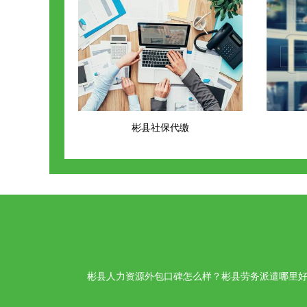
彬县社保代缴
彬县人力资源外包口碑怎么样？彬县劳务派遣哪里好