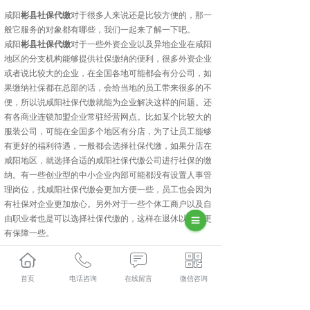
咸阳
彬县社保代缴
对于很多人来说还是比较方便的，那一
般它服务的对象都有哪些，我们一起来了解一下吧。
咸阳
彬县社保代缴
对于一些外资企业以及异地企业在咸阳
地区的分支机构能够提供社保缴纳的便利，很多外资企业
或者说比较大的企业，在全国各地可能都会有分公司，如
果缴纳社保都在总部的话，会给当地的员工带来很多的不
便，所以说咸阳社保代缴就能为企业解决这样的问题。还
有各商业连锁加盟企业常驻经营网点。比如某个比较大的
服装公司，可能在全国多个地区有分店，为了让员工能够
有更好的福利待遇，一般都会选择社保代缴，如果分店在
咸阳地区，就选择合适的咸阳社保代缴公司进行社保的缴
纳。有一些创业型的中小企业内部可能都没有设置人事管
理岗位，找咸阳社保代缴会更加方便一些，员工也会因为
有社保对企业更加放心。另外对于一些个体工商户以及自
由职业者也是可以选择社保代缴的，这样在退休以后会更
有保障一些。
彬县人力资源外包口碑怎么样？彬县劳务派遣哪里好？彬
县劳务外包找哪家？陕西金伯乐人力资源有限公司专业从
首页
电话咨询
在线留言
微信咨询
事彬县人力资源外包,彬县劳务派遣,彬县劳务外包,彬县社
保代缴,