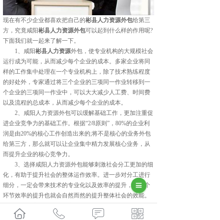
现在有不少企业都喜欢把自己的
彬县人力资源外包
给第三
方，究竟咸阳
彬县人力资源外包
可以起到什么样的作用呢?
下面我们就一起来了解一下。
1、咸阳
彬县人力资源
外包，使专业机构的大规模社会
运行成为可能，从而减少每个企业的成本。多家企业将同
样的工作集中处理在一个专业机构上，除了技术熟练程度
的好处外，专家通过将三个企业的三项同一作业转移到一
个企业的三项同一作业中，可以大大减少人工费、时间费
以及流程的总成本，从而减少每个企业的成本。
2、咸阳人力资源外包可以缓解基础工作，更加注重促
进企业竞争力的基础工作。根据“2/8原则”，80%的企业利
润是由20%的核心工作创造出来的;将不是核心的业务外包
给第三方，那么就可以让企业集中精力发展核心业务，从
而提升企业的核心竞争力。
3、选择咸阳人力资源外包能够刺激社会分工更加的细
化，有助于提升社会的整体运作效率。进一步对分工进行
细分，一定会带来技术的专业化以及效率的提升，每一个
环节效率的提升也就会自然而然的提升整体社会的效能。
通过以上内容的介绍，大家对咸阳人力资源外包有哪些作
用应该已经有了较为清晰的了解了。