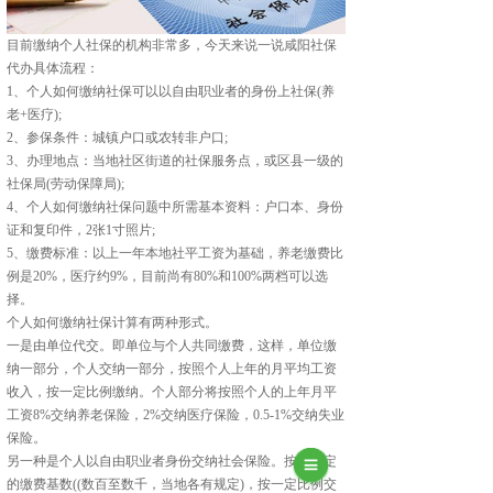
目前缴纳个人社保的机构非常多，今天来说一说咸阳社保
代办具体流程：
1、个人如何缴纳社保可以以自由职业者的身份上社保(养
老+医疗);
2、参保条件：城镇户口或农转非户口;
3、办理地点：当地社区街道的社保服务点，或区县一级的
社保局(劳动保障局);
4、个人如何缴纳社保问题中所需基本资料：户口本、身份
证和复印件，2张1寸照片;
5、缴费标准：以上一年本地社平工资为基础，养老缴费比
例是20%，医疗约9%，目前尚有80%和100%两档可以选
择。
个人如何缴纳社保计算有两种形式。
一是由单位代交。即单位与个人共同缴费，这样，单位缴
纳一部分，个人交纳一部分，按照个人上年的月平均工资
收入，按一定比例缴纳。个人部分将按照个人的上年月平
工资8%交纳养老保险，2%交纳医疗保险，0.5-1%交纳失业
保险。
另一种是个人以自由职业者身份交纳社会保险。按照规定
的缴费基数((数百至数千，当地各有规定)，按一定比例交