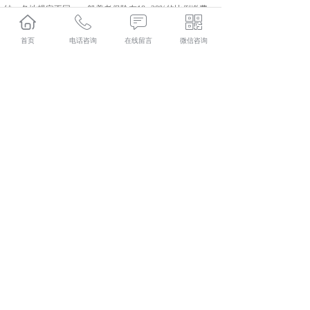
纳，各地规定不同，一般养老保险在18--28%的比例缴费，
医疗保险一般按当地上年社会平均工资水平的6--10%缴
费。
首页
电话咨询
在线留言
微信咨询
彬县人力资源外包口碑怎么样？彬县劳务派遣哪里好？彬
县劳务外包找哪家？陕西金伯乐人力资源有限公司专业从
事彬县人力资源外包,彬县劳务派遣,彬县劳务外包,彬县社
保代缴,
相关标签：
咸阳社保代办
,
咸阳社保代缴
,
咸阳人力资源服
务
,
上一条：
彬县劳务派遣用工方式有哪些
下一条：
彬县人力资源外包起到哪些作用
365系统