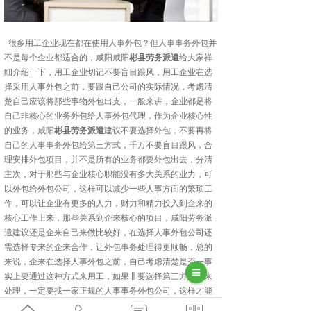
很多用工企业现在都在使用人事外包？但人事事务外包并
不是每个企业都适合的，咸阳咸阳
彬县劳务派遣
给大家祥
细介绍一下，用工企业切记不要盲目跟风，用工企业在选
择采用人事外包之前，要跟自己公司的实际情况，考虑清
楚自己应该将那些事物外包出支，一般来讲，企业都是将
自己非核心的业务外包给人事外包代理，作为企业核心性
的业务，咸阳
彬县劳务派遣
建议不要选择外包，不要再将
自己的人事事务外包给第三方式，千万不要盲目跟风，合
理安排外包项目，并不是所有的业务都要外包出去，分清
主次，对于那些与企业核心职能没有多大关系的业力，可
以外包给外包公司，这样可以减少一些人事方面的繁琐工
作，可以让企业有更多的人力，财力和精力投入到企来的
核心工作上来，那些关系到企来核心的项目，咸阳劳务派
遣建议还是企来自己来做比较好，在选择人事外包公司还
需选择专来的企来合作，让外包事务处理得更顺畅，总的
来说，企来在选择人事外包之前，自己考虑清楚是否一事
实上要通过这种方式来用工，如果非要选择第三方人事来
处理，一定要找一家正规的人事事务外包公司，这样才能
为企业提供透明的，高效的，有保障的服务。陕西金伯乐