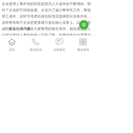
企业使用人事外包的目前是因为人力成本的不断增加，制
约了企业的可持续发展。企业为了减少事务性工作，降低
用工成本，这时可考虑自身实际情况选择部分业务外包，
这样将有助于企业把更多精力放在核心业务上。以上就是
咸阳
彬县社保代缴
给大家整理的相关资讯，相信通过以上
介绍大家对人事外包有一定的了解，如果你的企业需要这
方面的需求，欢迎咨询我们陕西金伯乐人力资源有限公司
首页
电话咨询
在线留言
微信咨询
彬县人力资源外包口碑怎么样？彬县劳务派遣哪里好？彬
县劳务外包找哪家？陕西金伯乐人力资源有限公司专业从
事彬县人力资源外包,彬县劳务派遣,彬县劳务外包,彬县社
保代缴,
相关标签：
咸阳社保代缴
,
咸阳人力资源外包
,
咸阳劳务派
遣
,
劳务外包
,
上一条：
彬县劳务外包介绍切勿混淆用工和劳务派遣
下一条：
彬县劳务派遣介绍哪些单位适合劳务派遣的用工