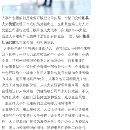
人事外包指的就是企业可以把公司的某一个部门交给
彬县
人力资源
管理工作或职能外包出去，交由其他第三方人力
资源公司进行管理，以降低人力成本，实现效率zui大化。
当然人事服务外包也并非适合所有的企业,下面于咸阳
彬县
社保代缴
给大家介绍一些相关信息
人事外包并非所有的企业都适合，通常情况下外包企来有
以下这些：一些人力成本较高的中小企业、高科技行业的
企业、还有一些管理经验不足的民营企业、行政事业性、
社会服务型企业等他们会选择一部分外包出去，企业选择
外包可以给企业减负？采用人事外包是否会增加企业劳动
力成本，是否用得其所?此外，人事外包公司程度是关键，
决定了外包项目的价值。从人力资源管理角度来看，若能
合理地进行人事外包，的确能给公司带来好的效益：不仅
能降低成本、还能引进新鲜血液和观念，减少企业风险。
一般选择人事外包服务的企业有哪几项特性呢？
企业规模大、用工规模大、人员流动性高。运营已达成熟
时期的企业需要进行人事外包，企业专注自身核心业务流
程，人力资源部门转换为幕僚角色，专注企业人力资源发
展，将人力资源管理的例行、琐碎事务性管理工作外包。