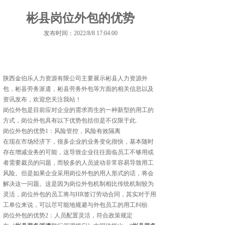
彬县岗位外包的优势
发布时间：2022/8/8 17:04:00
陕西金伯乐人力资源有限公司主要展示
彬县人力资源外
包
，彬县劳务派遣，彬县劳务外包等方面的相关信息以及
资讯发布，欢迎您关注我站！
岗位外包是目前应对企业的需求而生的一种新型的用工的
方式，岗位外包具有以下优势包括但是不仅限于此.
岗位外包的优势1：风险管控，风险有效隔离
在现在市场经济下，很多企业的业务变化很快，基本随时
存在增减业务的可能，这导致企业往往面临员工不够用或
者需要裁员的问题，而较多的人员波动非常容易导致用工
风险。但是如果企业采用岗位外包的用人形式的话，将会
解决这一问题。这是因为岗位外包机制相比传统机制较为
灵活，岗位外包的员工将与HR签订劳动合同，其实对于用
工单位来说，可以尽可能地规避与外包员工的用工纠纷.
岗位外包的优势2：人员配置灵活，符合政策规定