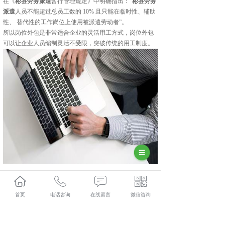
在《
彬县劳务派遣
暂行管理规定》中明确指出：“
彬县劳务
派遣
人员不能超过总员工数的 10% 且只能在临时性、辅助
性、 替代性的工作岗位上使用被派遣劳动者”。
所以岗位外包是非常适合企业的灵活用工方式，岗位外包
可以让企业人员编制灵活不受限，突破传统的用工制度。
彬县人力资源外包口碑怎么样？彬县劳务派遣哪里好？彬
县劳务外包找哪家？陕西金伯乐人力资源有限公司专业从
首页
电话咨询
在线留言
微信咨询
事彬县人力资源外包,彬县劳务派遣,彬县劳务外包,彬县社
保代缴,