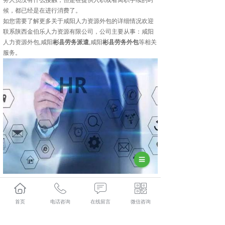
务人员没有什么接触，但是在提供入职或者离职手续的时
候，都已经是在进行消费了。
如您需要了解更多关于咸阳人力资源外包的详细情况欢迎
联系陕西金伯乐人力资源有限公司，公司主要从事：咸阳
人力资源外包,咸阳
彬县劳务派遣
,咸阳
彬县劳务外包
等相关
服务。
彬县人力资源外包口碑怎么样？彬县劳务派遣哪里好？彬
县劳务外包找哪家？陕西金伯乐人力资源有限公司专业从
首页
电话咨询
在线留言
微信咨询
事彬县人力资源外包,彬县劳务派遣,彬县劳务外包,彬县社
保代缴,