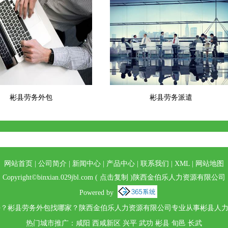
彬县劳务外包
彬县劳务派遣
网站首页
|
公司简介
|
新闻中心
|
产品中心
|
联系我们
|
XML
|
网站地图
Copyright©
binxian.029jbl.com
(
点击复制
)陕西金伯乐人力资源有限公司
Powered by
？彬县劳务外包找哪家？陕西金伯乐人力资源有限公司专业从事彬县人力资
热门城市推广：
咸阳
西咸新区
兴平
武功
彬县
旬邑
长武