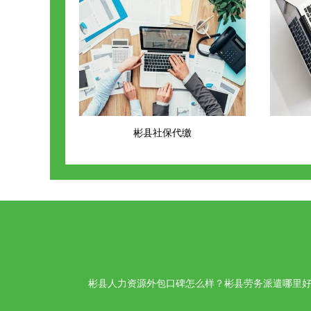
彬县社保代缴
彬县人力资源外包口碑怎么样？彬县劳务派遣哪里好