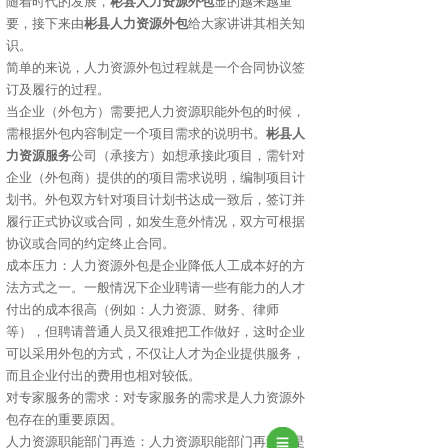
随着时代的发展，
彬县人力资源外包
显的越来越重
要，接下来由
彬县人力资源外包
给大家讲讲其相关知
识。
简单的来说，人力资源外包过程就是一个合同协议签
订及履行的过程。
当企业（外包方）需要把人力资源职能外包的时候，
需根据外包内容制定一个项目需求的说明书。
彬县人
力资源服务
公司（承接方）如想承接此项目，需针对
企业（外包商）提供的的项目需求说明，编制项目计
划书。外包双方针对项目计划书达成一致后，签订并
履行正式协议或合同，如发生意外情况，双方可根据
协议或合同的约定终止合同。
成本压力：人力资源外包是企业降低人工成本好的方
法方式之一。一般情况下企业聘请一些有能力的人才
付出的成本很高（例如：人力资源、财务、律师
等），但聘请普通人员又很难把工作做好，这时企业
可以采用外包的方式，不仅让人才为企业提供服务，
而且企业付出的费用也相对较低。
对专家服务的需求：对专家服务的需求是人力资源外
包存在的重要原因。
人力资源职能部门再造：人力资源职能部门再造也是