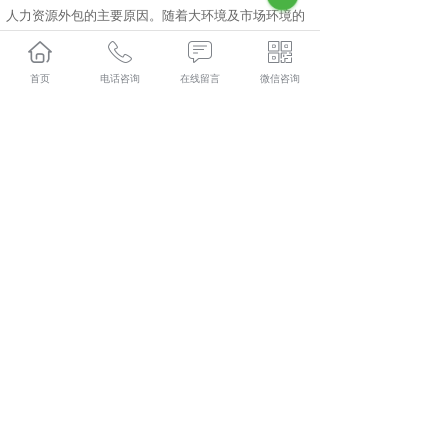
人力资源外包的主要原因。随着大环境及市场环境的
变化，人力资源在企业中的职能正在转变，如人力资
源部仍完成一些事务性工作，就会阻碍人力资源部的
首页
电话咨询
在线留言
微信咨询
转型。
彬县人力资源外包口碑怎么样？彬县劳务派遣哪里好？彬
县劳务外包找哪家？陕西金伯乐人力资源有限公司专业从
事彬县人力资源外包,彬县劳务派遣,彬县劳务外包,彬县社
保代缴,
相关标签：
人力资源外包
,
咸阳劳务派遣
,
咸阳劳务外包
,
咸
阳社保代缴
,
上一条：
彬县代缴社保谈人才培养
下一条：
彬县人力资源派遣行业的新面貌
365系统