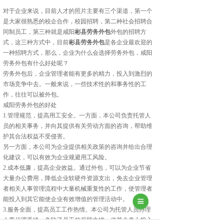
对于企业来说，目前人才的照片主要有三个渠道，第一个
是大家很熟悉的校企合作，校园招聘，第二种社会招聘合
同制员工，第三种就是咸阳
彬县劳务外包
外包的招聘方
式，这三种方式中，目前
彬县劳务外包
是各企业最欢迎的
一种招聘方式，那么，企业为什么会选择劳务外包，咸阳
劳务外包有什么好处呢？
劳务外包后，企业管理者能有更多的精力，投入到激烈的
市场竞争中去。一般来说，一些技术性的和事务性的工
作，往往可以被外包。
咸阳劳务外包的好处
1.管理规范，提高用工安全。一方面，本公司负责托管人
员的相关事务，并向其提供有关劳动方面的咨询，帮助维
护其合法权益不受侵害。
另一方面，本公司为企业提供相关政策的咨询并给出合理
化建议，可以有效为企业规避用工风险。
2.成本低廉，提高企业效益。通过外包，可以为企业节省
大量办公费用，降低企业软硬件资源支出，免去企业管理
者相关人事管理流程中大量机械重复性的工作，使管理者
能投入到其它能使企业有效增值的管理活动中。
3.服务全面，提高员工工作热情。本公司为托管人员办理
人事代理手续，免除了员工的后顾之忧，使其全身心投入