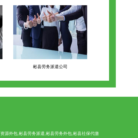
彬县劳务派遣公司
源外包,彬县劳务派遣,彬县劳务外包,彬县社保代缴