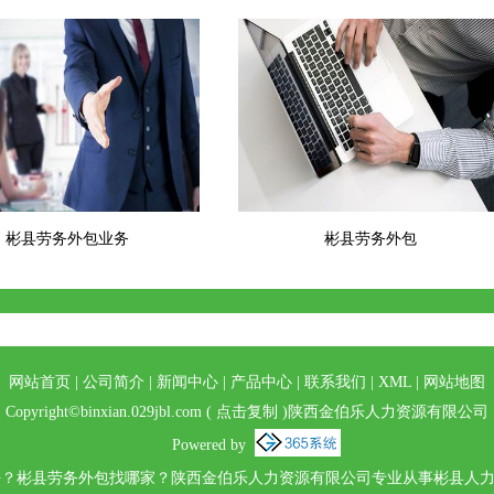
彬县劳务外包业务
彬县劳务外包
网站首页
|
公司简介
|
新闻中心
|
产品中心
|
联系我们
|
XML
|
网站地图
Copyright©
binxian.029jbl.com
(
点击复制
)陕西金伯乐人力资源有限公司
Powered by
？彬县劳务外包找哪家？陕西金伯乐人力资源有限公司专业从事彬县人力资