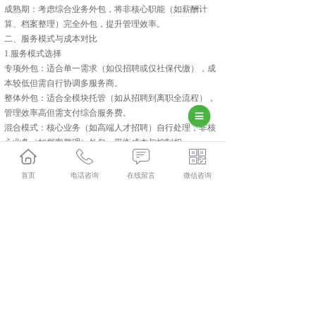
‌成熟期‌：考虑‌综合业务外包‌，将非核心职能（如薪酬计
算、档案整理）完全外包，提升管理效率。
二、服务模式与成本对比‌
‌1.服务模式选择‌
‌专项外包‌：适合单一需求（如仅招聘或仅社保代缴），成
本较低但需自行协调多服务商。
‌整体外包‌：适合全模块托管（如从招聘到离职全流程），
管理效率高但需支付综合服务费。
‌混合模式‌：核心业务（如高端人才招聘）自行处理，非核
心业务（如档案整理）外包，平衡成本与控制权。
‌2.成本结构分析‌
‌显性成本‌：服务费（按人头、项目或套餐收费）、系统使
首页
电话咨询
在线留言
微信咨询
用费等。
‌隐性成本‌：如因服务商效率低下导致的招聘周期延长、员
工满意度下降等。
‌性价比评估‌：对比服务商报价与服务内容，避免单纯追求
低价而忽视服务质量。
彬县人力资源外包口碑怎么样？彬县劳务派遣哪里好？彬
县劳务外包找哪家？陕西金伯乐人力资源有限公司专业从
事彬县人力资源外包,彬县劳务派遣,彬县劳务外包,彬县社