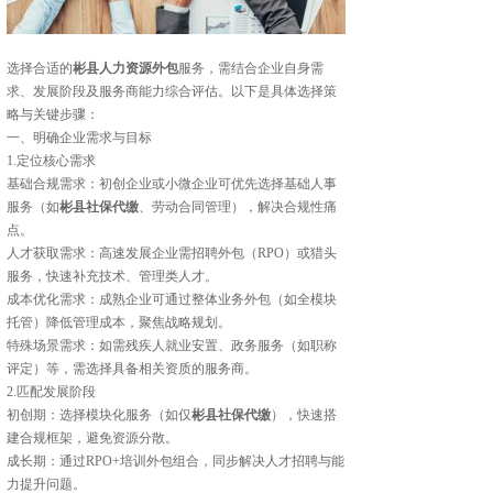
选择合适的
彬县人力资源外包
服务，需结合企业自身需
求、发展阶段及服务商能力综合评估。以下是具体选择策
略与关键步骤：
一、明确企业需求与目标‌
‌1.定位核心需求‌
‌基础合规需求‌：初创企业或小微企业可优先选择‌基础人事
服务‌（如
彬县社保代缴
、劳动合同管理），解决合规性痛
点。
‌人才获取需求‌：高速发展企业需‌招聘外包（RPO）‌或‌猎头
服务‌，快速补充技术、管理类人才。
‌成本优化需求‌：成熟企业可通过‌整体业务外包‌（如全模块
托管）降低管理成本，聚焦战略规划。
‌特殊场景需求‌：如需残疾人就业安置、政务服务（如职称
评定）等，需选择具备相关资质的服务商。
‌2.匹配发展阶段‌
‌初创期‌：选择模块化服务（如仅
彬县社保代缴
），快速搭
建合规框架，避免资源分散。
‌成长期‌：通过‌RPO+培训外包‌组合，同步解决人才招聘与能
力提升问题。