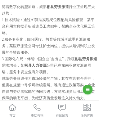
随着数字化转型加速，咸阳
彬县劳务派遣
行业正呈现三大
趋势：
1.‌技术赋能‌：通过AI算法实现岗位匹配与风险预警，某平
台利用大数据分析派遣员工离职率，帮助企业优化用工策
略。
‌2.服务专业化‌：细分医疗、教育等领域形成垂直派遣服
务，某医疗派遣公司专注护士岗位，提供从培训到职业发
展的全链条服务。
‌3.国际化布局‌：伴随中国企业“走出去”，跨境
彬县劳务派遣
需求增长，某
彬县人力资源
公司已在东南亚建立派遣网
络，服务中资企业海外项目。
咸阳劳务派遣作为市场经济的产物，其存在具有合理性，
但需在规范中寻求可持续发展。唯有通过政策落实、企业
自律与劳动者赋能的协同共进，方能实现灵活用工与权益
保障的动态平衡，为经济高质量发展注入持久动力。
彬县人力资源外包口碑怎么样？彬县劳务派遣哪里好？彬
县劳务外包找哪家？陕西金伯乐人力资源有限公司专业从
首页
电话咨询
在线留言
微信咨询
事彬县人力资源外包,彬县劳务派遣,彬县劳务外包,彬县社
保代缴,
相关标签：
咸阳劳务派遣
,
咸阳人力资源外包
,
咸阳劳务外