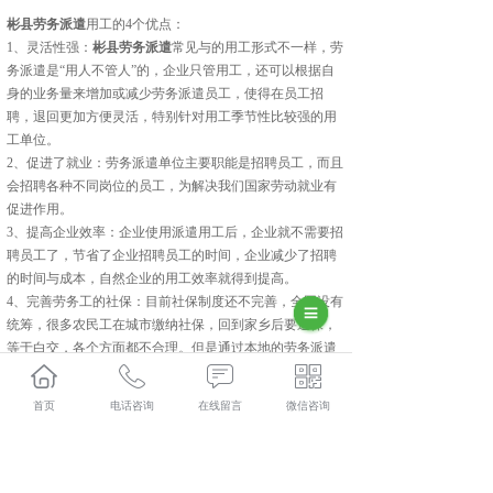
彬县劳务派遣
用工的4个优点：
1、灵活性强：
彬县劳务派遣
常见与的用工形式不一样，劳
务派遣是“用人不管人”的，企业只管用工，还可以根据自
身的业务量来增加或减少劳务派遣员工，使得在员工招
聘，退回更加方便灵活，特别针对用工季节性比较强的用
工单位。
2、促进了就业：劳务派遣单位主要职能是招聘员工，而且
会招聘各种不同岗位的员工，为解决我们国家劳动就业有
促进作用。
3、提高企业效率：企业使用派遣用工后，企业就不需要招
聘员工了，节省了企业招聘员工的时间，企业减少了招聘
的时间与成本，自然企业的用工效率就得到提高。
4、完善劳务工的社保：目前社保制度还不完善，全国没有
统筹，很多农民工在城市缴纳社保，回到家乡后要退保，
等于白交，各个方面都不合理。但是通过本地的劳务派遣
单位，本地的农民工可以在本地投保，解决他们的后顾之
忧。
首页
电话咨询
在线留言
微信咨询
彬县人力资源外包口碑怎么样？彬县劳务派遣哪里好？彬
县劳务外包找哪家？陕西金伯乐人力资源有限公司专业从
事彬县人力资源外包,彬县劳务派遣,彬县劳务外包,彬县社
保代缴,