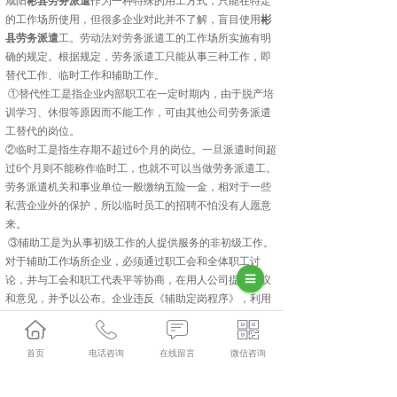
咸阳
彬县劳务派遣
作为一种特殊的用工方式，只能在特定
的工作场所使用，但很多企业对此并不了解，盲目使用
彬
县劳务派遣
工。劳动法对劳务派遣工的工作场所实施有明
确的规定。根据规定，劳务派遣工只能从事三种工作，即
替代工作、临时工作和辅助工作。
①替代性工是指企业内部职工在一定时期内，由于脱产培
训学习、休假等原因而不能工作，可由其他公司劳务派遣
工替代的岗位。
②临时工是指生存期不超过6个月的岗位。一旦派遣时间超
过6个月则不能称作临时工，也就不可以当做劳务派遣工。
劳务派遣机关和事业单位一般缴纳五险一金，相对于一些
私营企业外的保护，所以临时员工的招聘不怕没有人愿意
来。
③辅助工是为从事初级工作的人提供服务的非初级工作。
对于辅助工作场所企业，必须通过职工会和全体职工讨
论，并与工会和职工代表平等协商，在用人公司提出建议
和意见，并予以公布。企业违反《辅助定岗程序》，利用
劳务派遣用工的，由劳动保障行政部门责令改正，给予警
告。
首页
电话咨询
在线留言
微信咨询
以上就是咸阳劳务派遣用工的几种方法。
彬县人力资源外包口碑怎么样？彬县劳务派遣哪里好？彬
县劳务外包找哪家？陕西金伯乐人力资源有限公司专业从