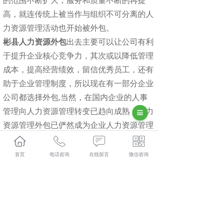
的范围不断扩大，服务和质量不断的再提
高，就连传统上被当作与组织不可分离的人
力资源管理活动也开始被外包。
彬县人力资源外包
出去主要可以让公司有利
于提升企业核心竞争力，其次或以降低管理
成本，提高经营绩效，留信优秀员工，还有
助于企业管理制度，所以现在有一部分企业
公司都选择外包,当然，在国内企业的人事
管理向人力资源管理转变已趋向成熟，人力
资源管理外包已俨然成为企业人力资源管理
职能转变的方向，国内条件成熟的企业不妨
在这一崭新的领域作一番尝试。
咸阳社保代
首页
电话咨询
在线留言
微信咨询
缴
彬县人力资源外包口碑怎么样？彬县劳务派遣哪里好？彬
县劳务外包找哪家？陕西金伯乐人力资源有限公司专业从
事彬县人力资源外包,彬县劳务派遣,彬县劳务外包,彬县社
保代缴,