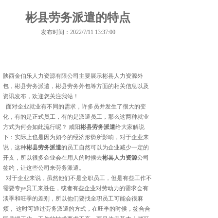
彬县劳务派遣的特点
发布时间：2022/7/11 13:37:00
陕西金伯乐人力资源有限公司主要展示
彬县人力资源外
包
，彬县劳务派遣，彬县劳务外包等方面的相关信息以及
资讯发布，欢迎您关注我站！
面对企业就业有不同的需求，许多员并发生了很大的变
化，有的是正式员工，有的是派遣员工，那么这两种就业
方式为何会如此流行呢？ 咸阳
彬县劳务派遣
给大家解说
下：实际上也是因为如今的经济形势所影响，对于企业来
说，这种
彬县劳务派遣
的员工自然可以为企业减少一定的
开支，所以很多企业会在用人的时候去
彬县人力资源
公司
签约，让这些公司来劳务派遣。
对于企业来说，虽然他们不是全职员工，但是有些工作不
需要专ye员工来胜任，或者有些企业对劳动力的需求会有
淡季和旺季的差别，所以他们要找全职员工可能会很麻
烦， 这时可通过劳务派遣的方式，在旺季的时候，签合合