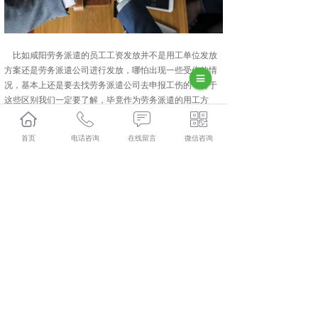
比如咸阳劳务派遣的员工工资发放并不是用工单位发放
方案还是劳务派遣公司进行发放，哪怕出现一些受伤的情
况，基本上还是要去找劳务派遣公司去申报工伤的，对于
这些区别我们一定要了解，毕竟作为劳务派遣的用工方
式，我们一定要了解清楚，虽然还是在这个工厂工作，可
是所属单位还是不一样的.如果你对咸阳劳务派遣不是很了
首页
电话咨询
在线留言
微信咨询
解，可关注陕西金伯乐人力资源有限公司。
彬县人力资源外包口碑怎么样？彬县劳务派遣哪里好？彬
县劳务外包找哪家？陕西金伯乐人力资源有限公司专业从
事彬县人力资源外包,彬县劳务派遣,彬县劳务外包,彬县社
保代缴,
相关标签：
咸阳人力资源外包
,
咸阳劳务派遣
,
咸阳劳务外
包
,
咸阳社保代缴
,