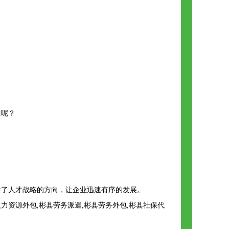
迎呢？
导了人才战略的方向，让企业迅速有序的发展。
资源外包,彬县劳务派遣,彬县劳务外包,彬县社保代