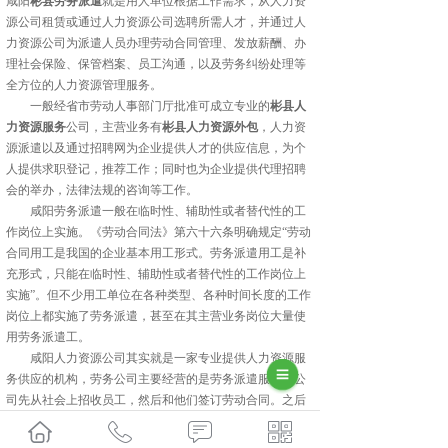
咸阳
彬县劳务派遣
就是用人单位根据工作需求，从人力资
源公司租赁或通过人力资源公司选聘所需人才，并通过人
力资源公司为派遣人员办理劳动合同管理、发放薪酬、办
理社会保险、保管档案、员工沟通，以及劳务纠纷处理等
全方位的人力资源管理服务。
一般经省市劳动人事部门厅批准可成立专业的
彬县人
力资源服务
公司，主营业务有
彬县人力资源外包
，人力资
源派遣以及通过招聘网为企业提供人才的供应信息，为个
人提供求职登记，推荐工作；同时也为企业提供代理招聘
会的举办，法律法规的咨询等工作。
咸阳劳务派遣一般在临时性、辅助性或者替代性的工
作岗位上实施。《劳动合同法》第六十六条明确规定“劳动
合同用工是我国的企业基本用工形式。劳务派遣用工是补
充形式，只能在临时性、辅助性或者替代性的工作岗位上
实施”。但不少用工单位在各种类型、各种时间长度的工作
岗位上都实施了劳务派遣，甚至在其主营业务岗位大量使
用劳务派遣工。
咸阳人力资源公司其实就是一家专业提供人力资源服
务供应的机构，劳务公司主要经营的是劳务派遣服务。公
司先从社会上招收员工，然后和他们签订劳动合同。之后
再把员工派遣到用工企业工作，通过收取用工企业的管理
费赚取利润。劳务人员的劳动关系在劳务派遣公司，不在